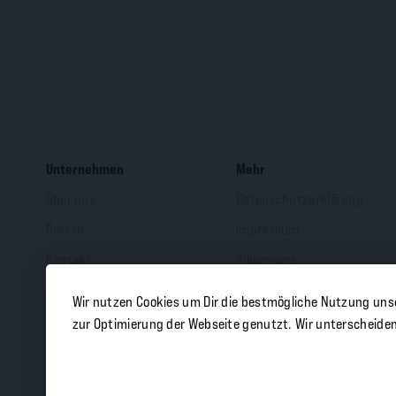
Unternehmen
Mehr
Über uns
Datenschutzerklärung
Presse
Impressum
Kontakt
Allgemeine
Geschäftsbedingungen
Compliance
Wir nutzen Cookies um Dir die bestmögliche Nutzung uns
Garantie
zur Optimierung der Webseite genutzt. Wir unterscheide
Cookie Einstellungen
EU Data Act