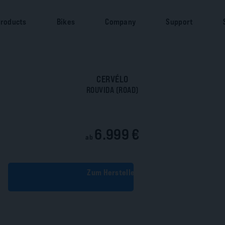
roducts
Bikes
Company
Support
CERVÉLO
ROUVIDA (ROAD)
6.999 €
ab
Zum Hersteller